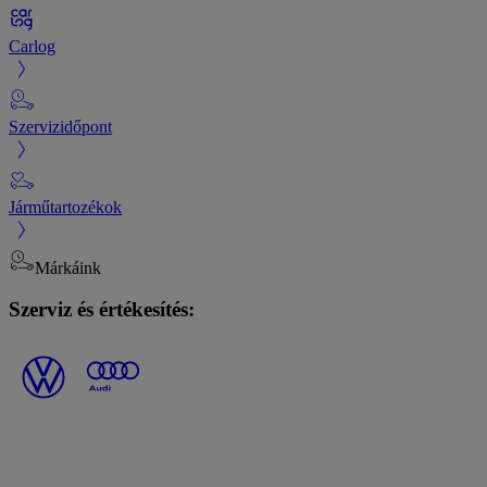
Carlog
Szervizidőpont
Járműtartozékok
Márkáink
Szerviz és értékesítés: