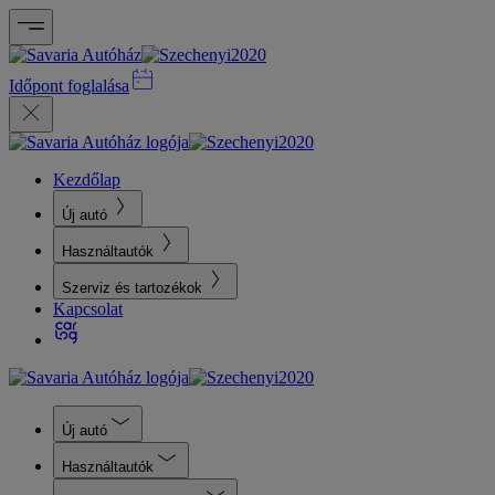
Időpont foglalása
Kezdőlap
Új autó
Használtautók
Szerviz és tartozékok
Kapcsolat
Új autó
Használtautók