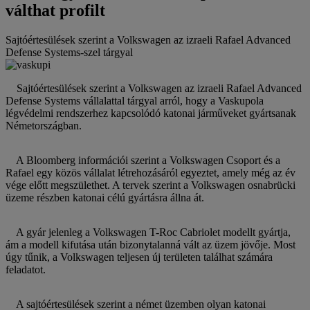
válthat profilt
Sajtóértesülések szerint a Volkswagen az izraeli Rafael Advanced
Defense Systems-szel tárgyal
Sajtóértesülések szerint a Volkswagen az izraeli Rafael Advanced
Defense Systems vállalattal tárgyal arról, hogy a Vaskupola
légvédelmi rendszerhez kapcsolódó katonai járműveket gyártsanak
Németországban.
A Bloomberg információi szerint a Volkswagen Csoport és a
Rafael egy közös vállalat létrehozásáról egyeztet, amely még az év
vége előtt megszülethet. A tervek szerint a Volkswagen osnabrücki
üzeme részben katonai célú gyártásra állna át.
A gyár jelenleg a Volkswagen T-Roc Cabriolet modellt gyártja,
ám a modell kifutása után bizonytalanná vált az üzem jövője. Most
úgy tűnik, a Volkswagen teljesen új területen találhat számára
feladatot.
A sajtóértesülések szerint a német üzemben olyan katonai