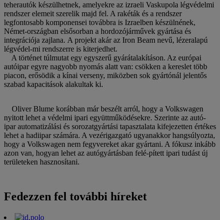
teherautók készülhetnek, amelyekre az izraeli Vaskupola légvédelmi
rendszer elemeit szerelik majd fel. A rakéták és a rendszer
legfontosabb komponensei továbbra is Izraelben készülnének,
Német-országban elsősorban a hordozójárművek gyártása és
integrációja zajlana. A projekt akár az Iron Beam nevű, lézeralapú
légvédel-mi rendszerre is kiterjedhet.
A történet túlmutat egy egyszerű gyárátalakításon. Az európai
autóipar egyre nagyobb nyomás alatt van: csökken a kereslet több
piacon, erősödik a kínai verseny, miközben sok gyártónál jelentős
szabad kapacitások alakultak ki.
Oliver Blume korábban már beszélt arról, hogy a Volkswagen
nyitott lehet a védelmi ipari együttműködésekre. Szerinte az autó-
ipar automatizálási és sorozatgyártási tapasztalata kifejezetten értékes
lehet a hadiipar számára. A vezérigazgató ugyanakkor hangsúlyozta,
hogy a Volkswagen nem fegyvereket akar gyártani. A fókusz inkább
azon van, hogyan lehet az autógyártásban felé-pített ipari tudást új
területeken hasznosítani.
Fedezzen fel további híreket