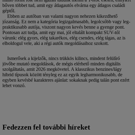
bőven többet tud, amit egy átlagautós elvárna egy átlagos családi
géptől.
Ebben az autóban van valami nagyon nehezen kikezdhető
józanság. Ez nem a kategória legizgalmasabb, legolcsóbb vagy leg-
praktikusabb autója, viszont nagyon kevés benne a gyenge pont.
Pontosan azt tudja, amit egy mai, jól eltalált kompakt SUV-tól
várunk: elég gyors, elég takarékos, elég csendes, elég tágas, az is
elboldogul vele, aki a régi autók megoldásaihoz szokott.
Ismerősek a kijelzők, nincs trükkös kilincs, mindent felülíró
jövőbe mutató megoldások, de mégis elérhető minden digitális
szolgáltatás, amit 2026 megkövetel. A klasszikus benzines/lágy
hibrid típusok között tényleg ez az egyik legharmonikusabb, de
egyben kevésbé karakteres ajánlat: sokaknak pedig talán pont ezért
lehet vonzó.
Fedezzen fel további híreket