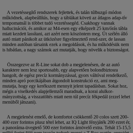
A vezetéssegítő rendszerek fejlettek, és talán túlbuzgó módon
működnek, alapbeállítás, hogy a táblákat követi az átlagos adap-tív
tempomatnál is többet tudó vezetéssegéd. Csakhogy vannak
hallucinációi, és amikor az M4-esen egy elképzelt 25 km/órás tábla
miatt kezdett lassítani, azt azért nem köszöntem meg. Út szélén álló
autó miatt pánikolt az ütközésre figyelmeztető rend-szer, de lassan
minden autóban társaink ezek a megoldások, és ha működésük nem
is hibátlan, a nagy számok azt mutatják, hogy növelik a biztonságot.
Összegezve az R-Line sokat dob a megjelenésen, de az autó
karaktere nem lesz sportosabb, egy alapvetően bolondbiztosra
hangolt, de egész precíz kormányzással, gyors váltóval rendelkező,
minden apró porcikájában átgondolt konstrukció ez, ami meg-
mutatja, hogy egy kerékszett mennyit jelent tapadásban. Sokat hoz,
mégis a viselkedés alapjellemzői maradnak, a korai alulkor-
mányzottság, a visszatöltés miatt nem túl precíz fékpedál (ezzel lehet
menüből játszani).
A megjelenést emelő, de komfortot csökkentő 20 colos szett 200-
400 ezer forintos plusz tétel lehet, az IQ Light fényjáték 200 ezret ér,
a panoráma-üvegtető 500 ezer forintos árnövelő extra. Tehát 15-15,5
millió forint fölé nem igazán tudunk menni a T-Roc esetén, ennyiért