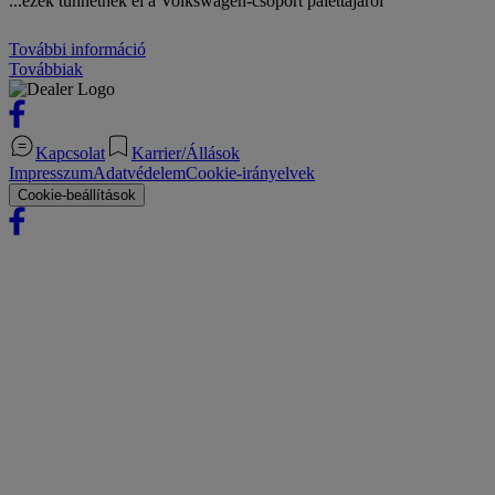
...ezek tűnhetnek el a Volkswagen-csoport palettájáról
További információ
Továbbiak
Kapcsolat
Karrier/Állások
Impresszum
Adatvédelem
Cookie-irányelvek
Cookie-beállítások