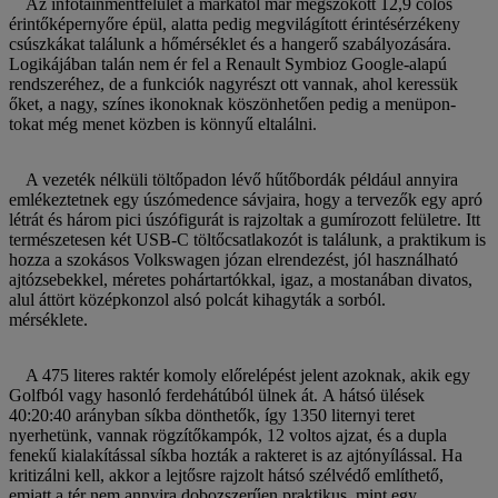
Az infotainmentfelület a márkától már megszokott 12,9 colos
érintőképernyőre épül, alatta pedig megvilágított érintésérzékeny
csúszkákat találunk a hőmérséklet és a hangerő szabályozására.
Logikájában talán nem ér fel a Renault Symbioz Google-alapú
rendszeréhez, de a funkciók nagyrészt ott vannak, ahol keressük
őket, a nagy, színes ikonoknak köszönhetően pedig a menüpon-
tokat még menet közben is könnyű eltalálni.
A vezeték nélküli töltőpadon lévő hűtőbordák például annyira
emlékeztetnek egy úszómedence sávjaira, hogy a tervezők egy apró
létrát és három pici úszófigurát is rajzoltak a gumírozott felületre. Itt
természetesen két USB-C töltőcsatlakozót is találunk, a praktikum is
hozza a szokásos Volkswagen józan elrendezést, jól használható
ajtózsebekkel, méretes pohártartókkal, igaz, a mostanában divatos,
alul áttört középkonzol alsó polcát kihagyták a sorból.
mérséklete.
A 475 literes raktér komoly előrelépést jelent azoknak, akik egy
Golfból vagy hasonló ferdehátúból ülnek át. A hátsó ülések
40:20:40 arányban síkba dönthetők, így 1350 liternyi teret
nyerhetünk, vannak rögzítőkampók, 12 voltos ajzat, és a dupla
fenekű kialakítással síkba hozták a rakteret is az ajtónyílással. Ha
kritizálni kell, akkor a lejtősre rajzolt hátsó szélvédő említhető,
emiatt a tér nem annyira dobozszerűen praktikus, mint egy