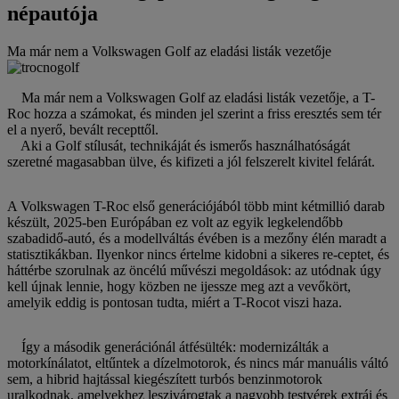
népautója
Ma már nem a Volkswagen Golf az eladási listák vezetője
Ma már nem a Volkswagen Golf az eladási listák vezetője, a T-
Roc hozza a számokat, és minden jel szerint a friss eresztés sem tér
el a nyerő, bevált recepttől.
Aki a Golf stílusát, technikáját és ismerős használhatóságát
szeretné magasabban ülve, és kifizeti a jól felszerelt kivitel felárát.
A Volkswagen T-Roc első generációjából több mint kétmillió darab
készült, 2025-ben Európában ez volt az egyik legkelendőbb
szabadidő-autó, és a modellváltás évében is a mezőny élén maradt a
statisztikákban. Ilyenkor nincs értelme kidobni a sikeres re-ceptet, és
háttérbe szorulnak az öncélú művészi megoldások: az utódnak úgy
kell újnak lennie, hogy közben ne ijessze meg azt a vevőkört,
amelyik eddig is pontosan tudta, miért a T-Rocot viszi haza.
Így a második generációnál átfésülték: modernizálták a
motorkínálatot, eltűntek a dízelmotorok, és nincs már manuális váltó
sem, a hibrid hajtással kiegészített turbós benzinmotorok
uralkodnak, amelyekhez leszivárogtak a nagyobb testvérek extrái és