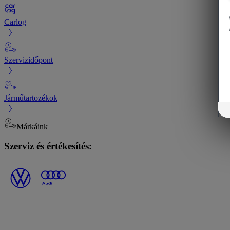
Carlog
Szervizidőpont
Járműtartozékok
Márkáink
Szerviz és értékesítés: