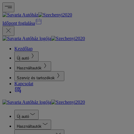
Időpont foglalása
Kezdőlap
Új autó
Használtautók
Szerviz és tartozékok
Kapcsolat
Új autó
Használtautók