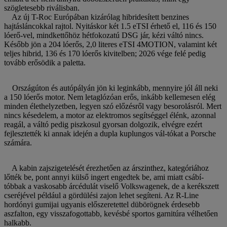
szögletesebb riválisban.
Az új T-Roc Európában kizárólag hibridesített benzines
hajtásláncokkal rajtol. Nyitáskor két 1.5 eTSI érhető el, 116 és 150
lóerő-vel, mindkettőhöz hétfokozatú DSG jár, kézi váltó nincs.
Később jön a 204 lóerős, 2,0 literes eTSI 4MOTION, valamint két
teljes hibrid, 136 és 170 lóerős kivitelben; 2026 vége felé pedig
tovább erősödik a paletta.
Országúton és autópályán jön ki leginkább, mennyire jól áll neki
a 150 lóerős motor. Nem letaglózóan erős, inkább kellemesen elég
minden élethelyzetben, legyen szó előzésről vagy besorolásról. Mert
nincs késedelem, a motor az elektromos segítséggel élénk, azonnal
reagál, a váltó pedig piszkosul gyorsan dolgozik, elvégre ezért
fejlesztették ki annak idején a dupla kuplungos vál-tókat a Porsche
számára.
A kabin zajszigetelését érezhetően az árszinthez, kategóriához
lőtték be, pont annyi külső ingert engedtek be, ami miatt csábí-
tóbbak a vaskosabb árcédulát viselő Volkswagenek, de a kerékszett
cseréjével például a gördülési zajon lehet segíteni. Az R-Line
hordónyi gumijai ugyanis előszeretettel dübörögnek érdesebb
aszfalton, egy visszafogottabb, kevésbé sportos garnitúra vélhetően
halkabb.