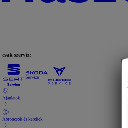
csak szerviz:
Ajánlatok
Abroncsok és kerekek