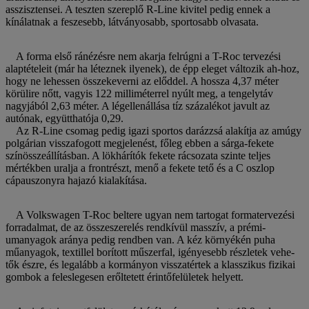
asszisztensei. A teszten szereplő R-Line kivitel pedig ennek a
kínálatnak a feszesebb, látványosabb, sportosabb olvasata.
A forma első ránézésre nem akarja felrúgni a T-Roc tervezési
alaptételeit (már ha léteznek ilyenek), de épp eleget változik ah-hoz,
hogy ne lehessen összekeverni az előddel. A hossza 4,37 méter
körülire nőtt, vagyis 122 milliméterrel nyúlt meg, a tengelytáv
nagyjából 2,63 méter. A légellenállása tíz százalékot javult az
autónak, együtthatója 0,29.
Az R-Line csomag pedig igazi sportos darázzsá alakítja az amúgy
polgárian visszafogott megjelenést, főleg ebben a sárga-fekete
színösszeállításban. A lökhárítók fekete rácsozata szinte teljes
mértékben uralja a frontrészt, menő a fekete tető és a C oszlop
cápauszonyra hajazó kialakítása.
A Volkswagen T-Roc beltere ugyan nem tartogat formatervezési
forradalmat, de az összeszerelés rendkívül masszív, a prémi-
umanyagok aránya pedig rendben van. A kéz környékén puha
műanyagok, textillel borított műszerfal, igényesebb részletek vehe-
tők észre, és legalább a kormányon visszatértek a klasszikus fizikai
gombok a feleslegesen erőltetett érintőfelületek helyett.