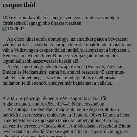
csoportból
100 ezer munkavállaló és négy üzem sorsa múlik az autóipar
történetének legnagyobb újraszervezésén
Az olcsó kínai autók dömpingje, az amerikai piacon bevezetett
védővámok és a csökkenő európai kereslet miatt fenntarthatat-lanná
vált a Volkswagen-csoport üzleti modellje, elemzi azt a helyzetet a
Reuters, amelyben Oliver Blume vezérigazgató minden idők
legradikálisabb átszervezését készíti elő.
A cégcsoport négy németországi üzemét (Hanover, Zwickau,
Emden és Neckarsulm) zárná be, amivel összesen 45 ezer mun-
kahely szűnhet meg – ez azon a mintegy 50 ezres elbocsátási
hullámon felül értendő, amelyet már bejelentett a vállalat.
A 2025-ös pénzügyi évben a VW-csoport 667 164 főt
foglalkoztatott, ennek közel 43%-át Németországban.
Az autóipar történetében még senki nem kényszerült ilyen
mértékű átszervezésre, emlékeztet a Reuters. Oliver Blume a héten
ismertette terveit az igazgató tanáccsal, amely július 9-én fog
szavazni a tervezett változásokról. A módosítások részeként Blume
leválasztaná a névadó Volkswagen márkát a csoportról, ahogy az
alkatrész-részleget is kiszervezné.