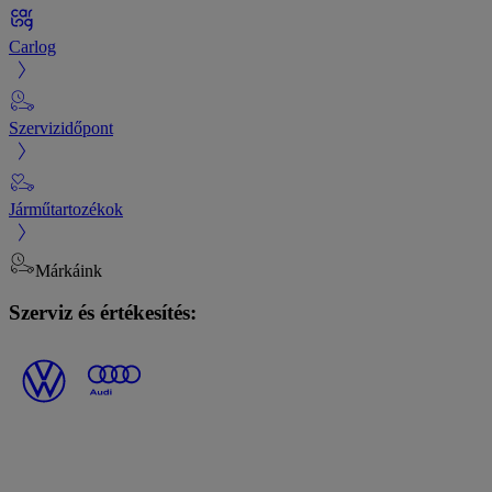
Carlog
Szervizidőpont
Járműtartozékok
Márkáink
Szerviz és értékesítés: