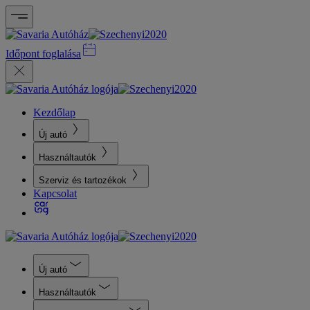
Időpont foglalása
Kezdőlap
Új autó
Használtautók
Szerviz és tartozékok
Kapcsolat
Új autó
Használtautók