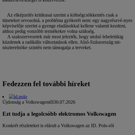
Az elképzelés kritikusai szerint a költségcsökkentés csak a
tüneteket orvosolná, a probléma gyökerét nem: egy nagyrészvé-nyes
képviselője szerint a gyenge eladásokkal kellene valamit kezdeni,
ahhoz pedig vonzóbb termékekre volna szükség.
A szakszervezetek már most jelezték, hogy utolsó leheletükig
küzdenek a radikális változtatások ellen. Alsó-Szászország mi-
niszterelnöke szintén nem támogatja a terveket.
Fedezzen fel további híreket
Újdonság a Volkswagentől
30.07.2026
Ezt tudja a legolcsóbb elektromos Volkswagen
Konkrét részleteket is elárult a Volkswagen az ID. Polo-ról