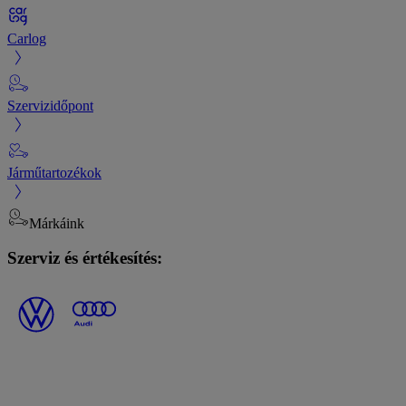
Carlog
Szervizidőpont
Járműtartozékok
Márkáink
Szerviz és értékesítés: