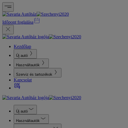
Időpont foglalása
Kezdőlap
Új autó
Használtautók
Szerviz és tartozékok
Kapcsolat
Új autó
Használtautók