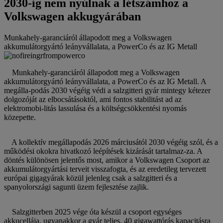
2030-ig nem nyúlnak a létszámhoz a
Volkswagen akkugyárában
Munkahely-garanciáról állapodott meg a Volkswagen
akkumulátorgyártó leányvállalata, a PowerCo és az IG Metall
Munkahely-garanciáról állapodott meg a Volkswagen
akkumulátorgyártó leányvállalata, a PowerCo és az IG Metall. A
megálla-podás 2030 végéig védi a salzgitteri gyár mintegy kétezer
dolgozóját az elbocsátásoktól, ami fontos stabilitást ad az
elektromobi-litás lassulása és a költségcsökkentési nyomás
közepette.
A kollektív megállapodás 2026 márciusától 2030 végéig szól, és a
működési okokra hivatkozó leépítések kizárását tartalmaz-za. A
döntés különösen jelentős most, amikor a Volkswagen Csoport az
akkumulátorgyártási terveit visszafogta, és az eredetileg tervezett
európai gigagyárak közül jelenleg csak a salzgitteri és a
spanyolországi sagunti üzem fejlesztése zajlik.
Salzgitterben 2025 vége óta készül a csoport egységes
akkucellája, ugyanakkor a gyár teljes, 40 gigawattórás kapacitásra