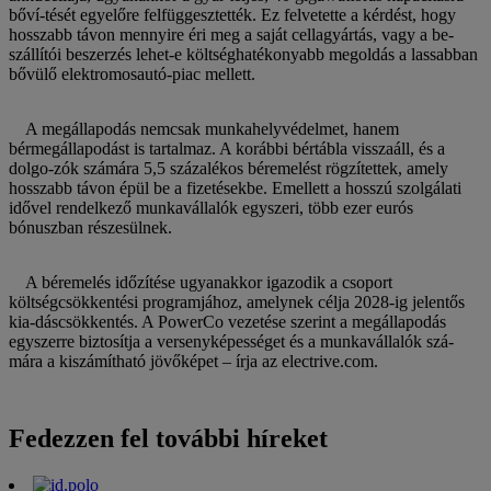
bőví-tését egyelőre felfüggesztették. Ez felvetette a kérdést, hogy
hosszabb távon mennyire éri meg a saját cellagyártás, vagy a be-
szállítói beszerzés lehet-e költséghatékonyabb megoldás a lassabban
bővülő elektromosautó-piac mellett.
A megállapodás nemcsak munkahelyvédelmet, hanem
bérmegállapodást is tartalmaz. A korábbi bértábla visszaáll, és a
dolgo-zók számára 5,5 százalékos béremelést rögzítettek, amely
hosszabb távon épül be a fizetésekbe. Emellett a hosszú szolgálati
idővel rendelkező munkavállalók egyszeri, több ezer eurós
bónuszban részesülnek.
A béremelés időzítése ugyanakkor igazodik a csoport
költségcsökkentési programjához, amelynek célja 2028-ig jelentős
kia-dáscsökkentés. A PowerCo vezetése szerint a megállapodás
egyszerre biztosítja a versenyképességet és a munkavállalók szá-
mára a kiszámítható jövőképet – írja az electrive.com.
Fedezzen fel további híreket