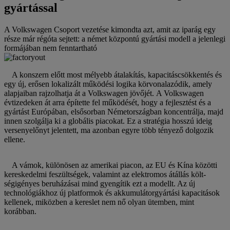
gyártással
A Volkswagen Csoport vezetése kimondta azt, amit az iparág egy
része már régóta sejtett: a német központú gyártási modell a jelenlegi
formájában nem fenntartható
A konszern előtt most mélyebb átalakítás, kapacitáscsökkentés és
egy új, erősen lokalizált működési logika körvonalazódik, amely
alapjaiban rajzolhatja át a Volkswagen jövőjét. A Volkswagen
évtizedeken át arra építette fel működését, hogy a fejlesztést és a
gyártást Európában, elsősorban Németországban koncentrálja, majd
innen szolgálja ki a globális piacokat. Ez a stratégia hosszú ideig
versenyelőnyt jelentett, ma azonban egyre több tényező dolgozik
ellene.
A vámok, különösen az amerikai piacon, az EU és Kína közötti
kereskedelmi feszültségek, valamint az elektromos átállás költ-
ségigényes beruházásai mind gyengítik ezt a modellt. Az új
technológiákhoz új platformok és akkumulátorgyártási kapacitások
kellenek, miközben a kereslet nem nő olyan ütemben, mint
korábban.