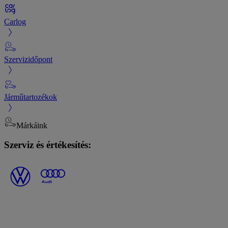
Carlog
Szervizidőpont
Járműtartozékok
Márkáink
Szerviz és értékesítés: