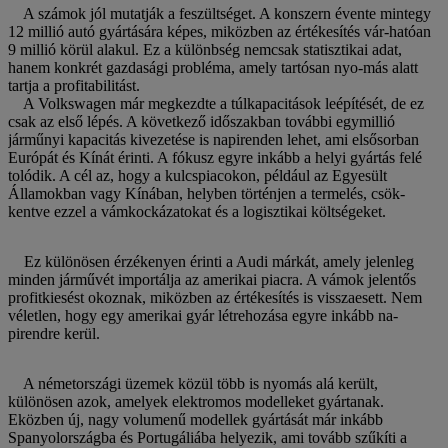
A számok jól mutatják a feszültséget. A konszern évente mintegy
12 millió autó gyártására képes, miközben az értékesítés vár-hatóan
9 millió körül alakul. Ez a különbség nemcsak statisztikai adat,
hanem konkrét gazdasági probléma, amely tartósan nyo-más alatt
tartja a profitabilitást.
A Volkswagen már megkezdte a túlkapacitások leépítését, de ez
csak az első lépés. A következő időszakban további egymillió
járműnyi kapacitás kivezetése is napirenden lehet, ami elsősorban
Európát és Kínát érinti. A fókusz egyre inkább a helyi gyártás felé
tolódik. A cél az, hogy a kulcspiacokon, például az Egyesült
Államokban vagy Kínában, helyben történjen a termelés, csök-
kentve ezzel a vámkockázatokat és a logisztikai költségeket.
Ez különösen érzékenyen érinti a Audi márkát, amely jelenleg
minden járművét importálja az amerikai piacra. A vámok jelentős
profitkiesést okoznak, miközben az értékesítés is visszaesett. Nem
véletlen, hogy egy amerikai gyár létrehozása egyre inkább na-
pirendre kerül.
A németországi üzemek közül több is nyomás alá került,
különösen azok, amelyek elektromos modelleket gyártanak.
Eközben új, nagy volumenű modellek gyártását már inkább
Spanyolországba és Portugáliába helyezik, ami tovább szűkíti a