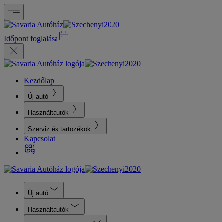
Időpont foglalása
Kezdőlap
Új autó
Használtautók
Szerviz és tartozékok
Kapcsolat
Új autó
Használtautók