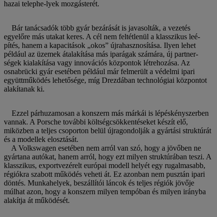
hazai telephe-lyek mozgásterét.
Bár tanácsadók több gyár bezárását is javasolták, a vezetés
egyelőre más utakat keres. A cél nem feltétlenül a klasszikus leé-
pítés, hanem a kapacitások „okos” újrahasznosítása. Ilyen lehet
például az üzemek átalakítása más iparágak számára, új partner-
ségek kialakítása vagy innovációs központok létrehozása. Az
osnabrücki gyár esetében például már felmerült a védelmi ipari
együttműködés lehetősége, míg Drezdában technológiai központot
alakítanak ki.
Ezzel párhuzamosan a konszern más márkái is lépéskényszerben
vannak. A Porsche további költségcsökkentéseket készít elő,
miközben a teljes csoporton belül újragondolják a gyártási struktúrát
és a modellek elosztását.
A Volkswagen esetében nem arról van szó, hogy a jövőben ne
gyártana autókat, hanem arról, hogy ezt milyen struktúrában teszi. A
klasszikus, exportvezérelt európai modell helyét egy rugalmasabb,
régiókra szabott működés veheti át. Ez azonban nem pusztán ipari
döntés. Munkahelyek, beszállítói láncok és teljes régiók jövője
múlhat azon, hogy a konszern milyen tempóban és milyen irányba
alakítja át működését.